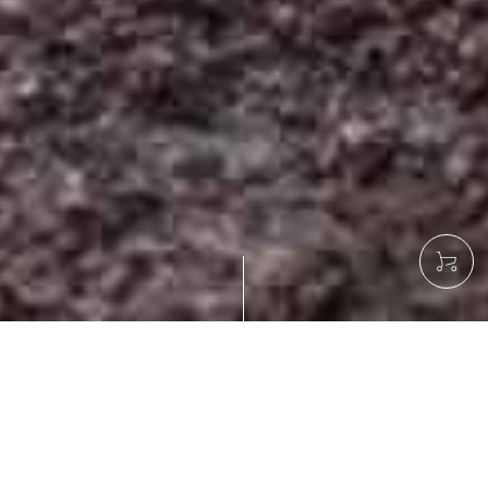
、
三
田
久
の
。
湯
葉
づ
く
り
へ
の
こ
だ
わ
り