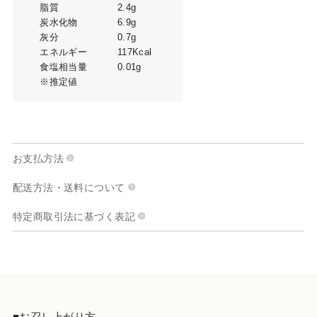
脂質
2.4g
炭水化物
6.9g
灰分
0.7g
エネルギー
117Kcal
食塩相当量
0.01g
※推定値
お支払方法
配送方法・送料について
特定商取引法に基づく表記
■お召し上がり方