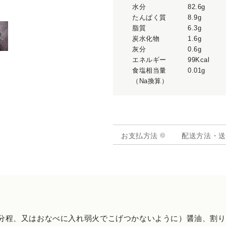
水分
82.6g
たんぱく質
8.9g
脂質
6.3g
炭水化物
1.6g
灰分
0.6g
エネルギー
99Kcal
食塩相当量
0.01g
（Na換算）
お支払方法
配送方法・送
分程、又はおなべに入れ弱火でこげつかないように）醤油、割